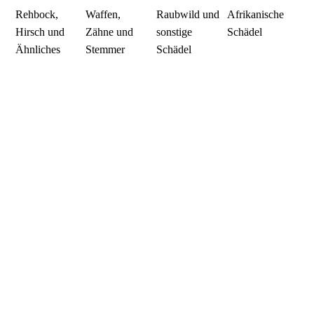
Rehbock,
Waffen,
Raubwild und
Afrikanische
Hirsch und
Zähne und
sonstige
Schädel
Ähnliches
Stemmer
Schädel