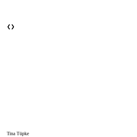
❮
❯
Tina Tüpke